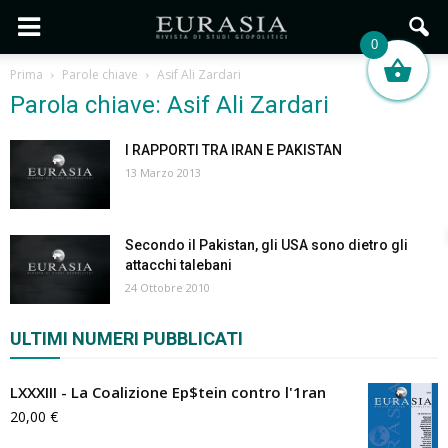
0
Prima
Parole chiave
Asif Ali Zardari
Parola chiave: Asif Ali Zardari
I RAPPORTI TRA IRAN E PAKISTAN
13 Marzo 2013
Secondo il Pakistan, gli USA sono dietro gli
attacchi talebani
24 Ottobre 2010
ULTIMI NUMERI PUBBLICATI
LXXXIII - La Coalizione Ep$tein contro l'1ran
20,00
€