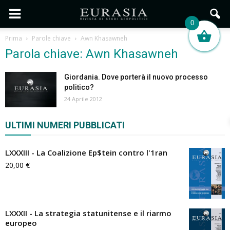
0
Prima
Parole chiave
Awn Khasawneh
Parola chiave: Awn Khasawneh
Giordania. Dove porterà il nuovo processo
politico?
24 Aprile 2012
ULTIMI NUMERI PUBBLICATI
LXXXIII - La Coalizione Ep$tein contro l'1ran
20,00
€
LXXXII - La strategia statunitense e il riarmo
europeo