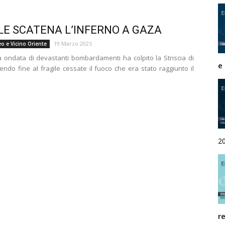
Rivista
LE SCATENA L’INFERNO A GAZA
19 Marzo 2025
o e Vicino Oriente
 ondata di devastanti bombardamenti ha colpito la Striscia di
e
ndo fine al fragile cessate il fuoco che era stato raggiunto il
di
studi
2
geopolitici
r