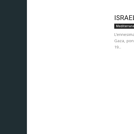
ISRAE
Mediterrane
L’ennesima
Gaza, pone
19...