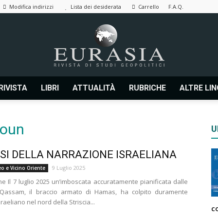
Modifica indirizzi
Lista dei desiderata
Carrello
F.A.Q.
RIVISTA
LIBRI
ATTUALITÀ
RUBRICHE
ALTRE LI
Eurasia
noun
U
ISI DELLA NARRAZIONE ISRAELIANA
|
9 Luglio 2025
o e Vicino Oriente
ne Il 7 luglio 2025 un’imboscata accuratamente pianificata dalle
l-Qassam, il braccio armato di Hamas, ha colpito duramente
sraeliano nel nord della Striscia...
c