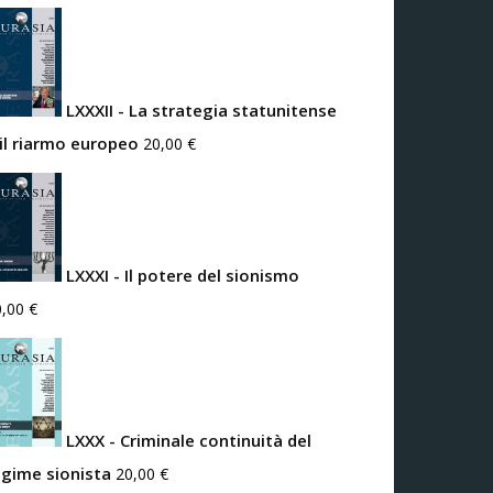
LXXXII - La strategia statunitense
 il riarmo europeo
20,00
€
LXXXI - Il potere del sionismo
0,00
€
LXXX - Criminale continuità del
egime sionista
20,00
€