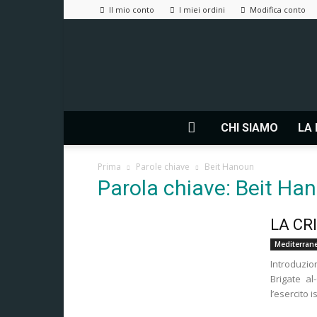
Il mio conto
I miei ordini
Modifica conto
CHI SIAMO
LA 
Prima
Parole chiave
Beit Hanoun
Parola chiave: Beit Ha
LA CR
Mediterrane
Introduzio
Brigate a
l’esercito i