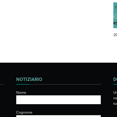
2
NOTIZIARIO
D
Nome
Un
no
tu
Cognome