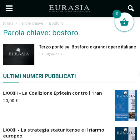
0
Prima
Parole chiave
Bosforo
Parola chiave: bosforo
Terzo ponte sul Bosforo e grandi opere italiane
1 Giugno 2012
ULTIMI NUMERI PUBBLICATI
LXXXIII - La Coalizione Ep$tein contro l'1ran
20,00
€
LXXXII - La strategia statunitense e il riarmo
europeo