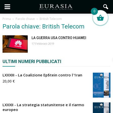
0
Prima
Parole chiave
British Telecom
Parola chiave: British Telecom
LA GUERRA USA CONTRO HUAWEI
17 Febbraio 2019
ULTIMI NUMERI PUBBLICATI
LXXXIII - La Coalizione Ep$tein contro l'1ran
20,00
€
LXXXII - La strategia statunitense e il riarmo
europeo