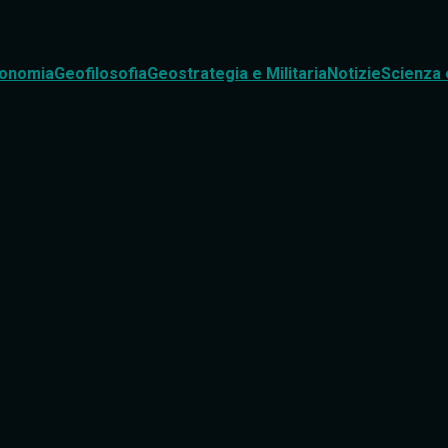
onomia
Geofilosofia
Geostrategia e Militaria
Notizie
Scienza 