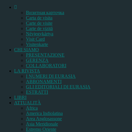
Bизитная карточка
Carta de visita
Carte de visite
Carte de vizită
Névjegykártya
Visit Card
Visitenkarte
CHI SIAMO
PRESENTAZIONE
GERENZA
COLLABORATORI
LA RIVISTA
I NUMERI DI EURASIA
ABBONAMENTI
GLI EDITORIALI DI EURASIA
ESTRATTI
LIBRI
ATTUALITÀ
Africa
America Indiolatina
Area Anglosassone
Asia Meridionale
Estremo Oriente