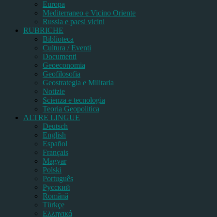
Europa
Mediterraneo e Vicino Oriente
Russia e paesi vicini
RUBRICHE
Biblioteca
Cultura / Eventi
Documenti
Geoeconomia
Geofilosofia
Geostrategia e Militaria
Notizie
Scienza e tecnologia
Teoria Geopolitica
ALTRE LINGUE
Deutsch
English
Español
Français
Magyar
Polski
Português
Pусский
Română
Türkçe
Ελληνικά