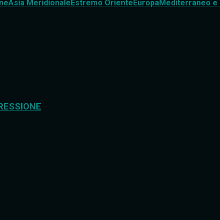
ne
Asia Meridionale
Estremo Oriente
Europa
Mediterraneo e 
RESSIONE