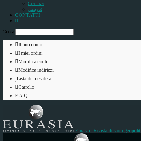
Српски
فارسی
CONTATTI
Cerca
Il mio conto
I miei ordini
Modifica conto
Modifica indirizzi
Lista dei desiderata
Carrello
F.A.Q.
Eurasia | Rivista di studi geopolit