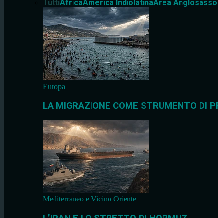
Tutti
Africa
America Indiolatina
Area Anglosasso
Europa
LA MIGRAZIONE COME STRUMENTO DI P
Mediterraneo e Vicino Oriente