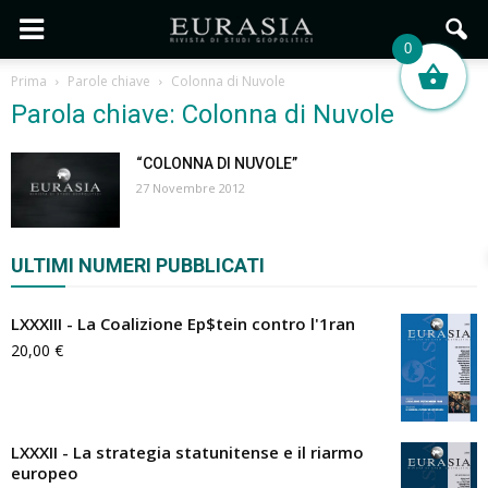
0
Prima
Parole chiave
Colonna di Nuvole
Parola chiave: Colonna di Nuvole
“COLONNA DI NUVOLE”
27 Novembre 2012
ULTIMI NUMERI PUBBLICATI
LXXXIII - La Coalizione Ep$tein contro l'1ran
20,00
€
LXXXII - La strategia statunitense e il riarmo
europeo