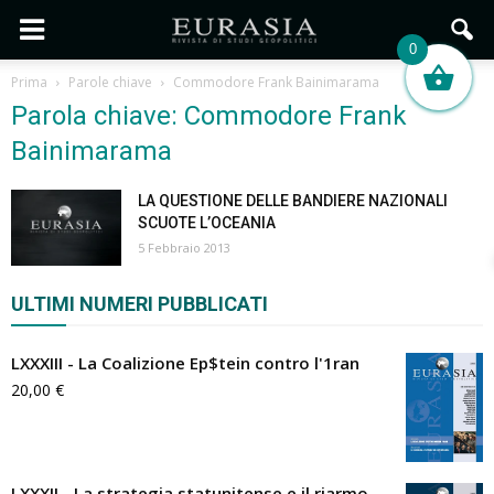
0
Prima
Parole chiave
Commodore Frank Bainimarama
Parola chiave: Commodore Frank
Bainimarama
LA QUESTIONE DELLE BANDIERE NAZIONALI
SCUOTE L’OCEANIA
5 Febbraio 2013
ULTIMI NUMERI PUBBLICATI
LXXXIII - La Coalizione Ep$tein contro l'1ran
20,00
€
LXXXII - La strategia statunitense e il riarmo