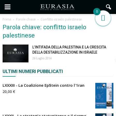
0
Prima
Parole chiave
Conflitto israelo palestinese
Parola chiave: conflitto israelo
palestinese
L’INTIFADA DELLA PALESTINA E LA CRESCITA
DELLA DESTABILIZZAZIONE IN ISRAELE
26 Luglio 2014
ULTIMI NUMERI PUBBLICATI
LXXXIII - La Coalizione Ep$tein contro l'1ran
20,00
€
LXXXII - La strategia statunitense e il riarmo