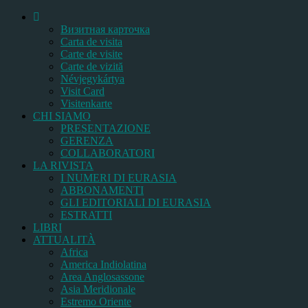
Bизитная карточка
Carta de visita
Carte de visite
Carte de vizită
Névjegykártya
Visit Card
Visitenkarte
CHI SIAMO
PRESENTAZIONE
GERENZA
COLLABORATORI
LA RIVISTA
I NUMERI DI EURASIA
ABBONAMENTI
GLI EDITORIALI DI EURASIA
ESTRATTI
LIBRI
ATTUALITÀ
Africa
America Indiolatina
Area Anglosassone
Asia Meridionale
Estremo Oriente