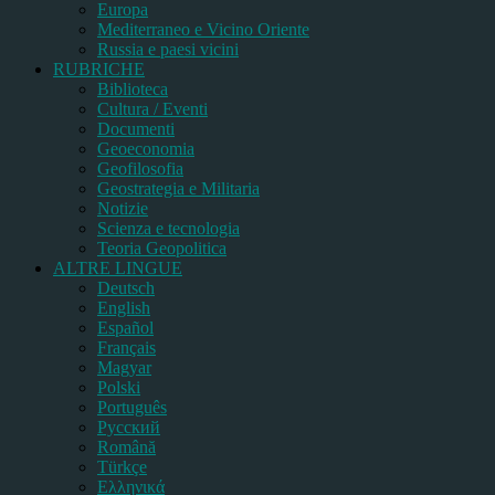
Europa
Mediterraneo e Vicino Oriente
Russia e paesi vicini
RUBRICHE
Biblioteca
Cultura / Eventi
Documenti
Geoeconomia
Geofilosofia
Geostrategia e Militaria
Notizie
Scienza e tecnologia
Teoria Geopolitica
ALTRE LINGUE
Deutsch
English
Español
Français
Magyar
Polski
Português
Pусский
Română
Türkçe
Ελληνικά