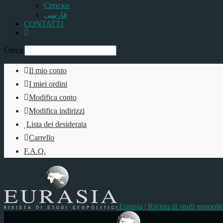
Српски
فارسی
CONTATTI
Cerca
Il mio conto
I miei ordini
Modifica conto
Modifica indirizzi
Lista dei desiderata
Carrello
F.A.Q.
Eurasia | Rivista di studi geopolit