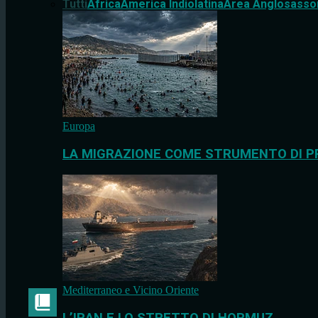
Tutti
Africa
America Indiolatina
Area Anglosasso
Europa
LA MIGRAZIONE COME STRUMENTO DI P
Mediterraneo e Vicino Oriente