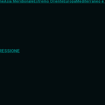
ne
Asia Meridionale
Estremo Oriente
Europa
Mediterraneo e 
RESSIONE