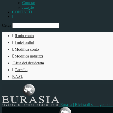
Српски
فارسی
CONTATTI
Cerca
Il mio conto
I miei ordini
Modifica conto
Modifica indirizzi
Lista dei desiderata
Carrello
F.A.Q.
Eurasia | Rivista di studi geopolit