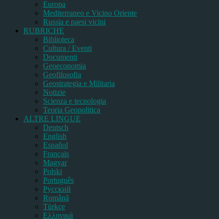
Europa
Mediterraneo e Vicino Oriente
Russia e paesi vicini
RUBRICHE
Biblioteca
Cultura / Eventi
Documenti
Geoeconomia
Geofilosofia
Geostrategia e Militaria
Notizie
Scienza e tecnologia
Teoria Geopolitica
ALTRE LINGUE
Deutsch
English
Español
Français
Magyar
Polski
Português
Pусский
Română
Türkçe
Ελληνικά