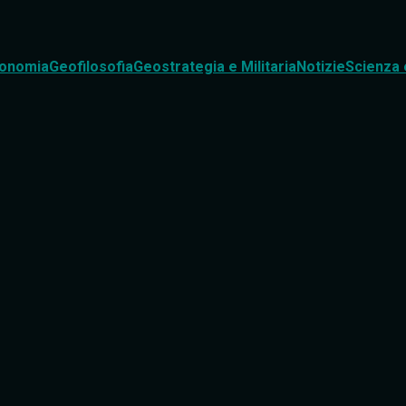
onomia
Geofilosofia
Geostrategia e Militaria
Notizie
Scienza 