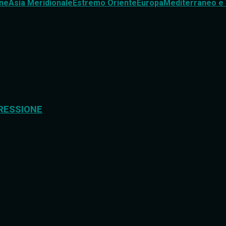
ne
Asia Meridionale
Estremo Oriente
Europa
Mediterraneo e 
RESSIONE