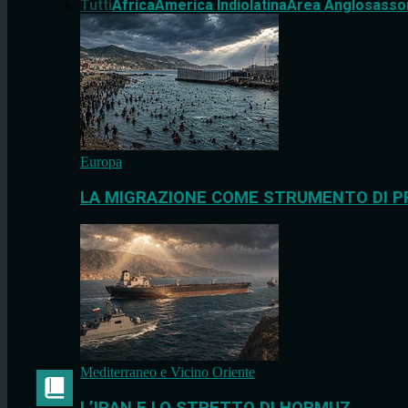
Tutti
Africa
America Indiolatina
Area Anglosasso
Europa
LA MIGRAZIONE COME STRUMENTO DI P
Mediterraneo e Vicino Oriente