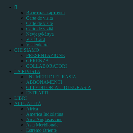
Bизитная карточка
Carta de visita
Carte de visite
Carte de vizită
Névjegykártya
Visit Card
Visitenkarte
CHI SIAMO
PRESENTAZIONE
GERENZA
COLLABORATORI
LA RIVISTA
I NUMERI DI EURASIA
ABBONAMENTI
GLI EDITORIALI DI EURASIA
ESTRATTI
LIBRI
ATTUALITÀ
Africa
America Indiolatina
Area Anglosassone
Asia Meridionale
Estremo Oriente