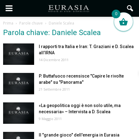
0
Prima
Parole chiave
Daniele Scalea
Parola chiave: Daniele Scalea
I rapporti tra Italia e Iran: T. Graziani e D. Scalea
all’IRNA
14 Dicembre 2011
P. Buttafuoco recensisce "Capire le rivolte
arabe" su "Panorama"
21 Settembre 2011
«La geopolitica oggi è non solo utile, ma
necessaria» – Intervista a D. Scalea
9 Maggio 2011
Il "grande gioco" dell'energia in Eurasia