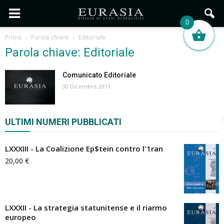
0
Prima
Parole chiave
Editoriale
Parola chiave: Editoriale
Comunicato Editoriale
30 Dicembre 2011
ULTIMI NUMERI PUBBLICATI
LXXXIII - La Coalizione Ep$tein contro l'1ran
20,00
€
LXXXII - La strategia statunitense e il riarmo
europeo