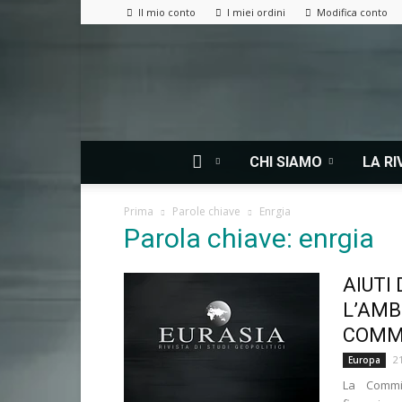
Il mio conto
I miei ordini
Modifica conto
CHI SIAMO
LA RI
Prima
Parole chiave
Enrgia
Parola chiave: enrgia
AIUTI
L’AMB
COMM
2
Europa
La Commi