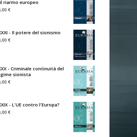
 il riarmo europeo
0,00
€
XXXI - Il potere del sionismo
0,00
€
XXX - Criminale continuità del
egime sionista
0,00
€
XXIX - L'UE contro l'Europa?
0,00
€