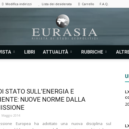
Modifica indirizzi
Lista dei desiderata
Carrello
F.A.Q.
VISTA
LIBRI
ATTUALITÀ
RUBRICHE
ALTRE
Eurasia
U
 DI STATO SULL’ENERGIA E
LX
|
c
IENTE: NUOVE NORME DALLA
2
ISSIONE
1 Maggio 2014
ssione Europea ha adottato una nuova disciplina sul
L