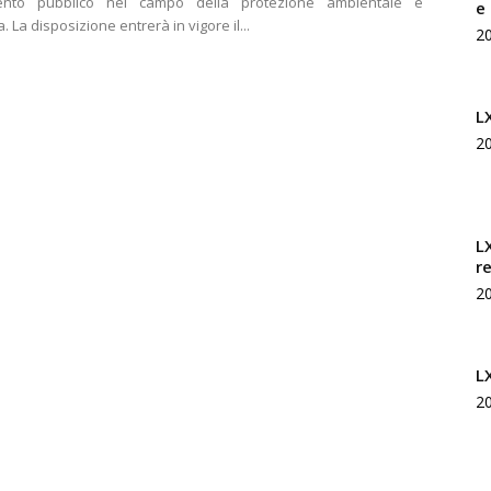
ento pubblico nel campo della protezione ambientale e
e
Rivista
a. La disposizione entrerà in vigore il...
2
L
2
di
L
r
2
studi
L
2
geopolitici