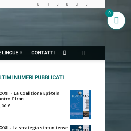
0
 LINGUE
CONTATTI
LTIMI NUMERI PUBBLICATI
XXIII - La Coalizione Ep$tein
ontro l'1ran
0,00
€
XXXII - La strategia statunitense