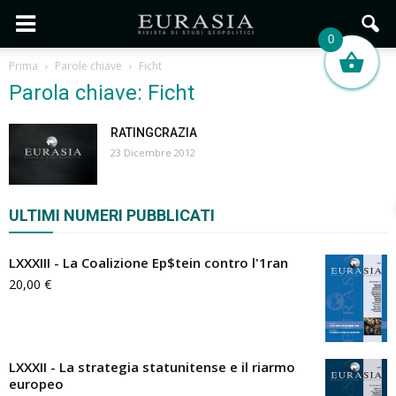
0
Prima
Parole chiave
Ficht
Parola chiave: Ficht
RATINGCRAZIA
23 Dicembre 2012
ULTIMI NUMERI PUBBLICATI
LXXXIII - La Coalizione Ep$tein contro l'1ran
20,00
€
LXXXII - La strategia statunitense e il riarmo
europeo