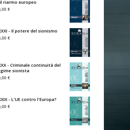
 il riarmo europeo
0,00
€
XXXI - Il potere del sionismo
0,00
€
XXX - Criminale continuità del
egime sionista
0,00
€
XXIX - L'UE contro l'Europa?
0,00
€