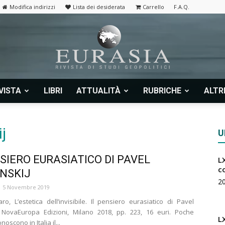
Modifica indirizzi
Lista dei desiderata
Carrello
F.A.Q.
VISTA
LIBRI
ATTUALITÀ
RUBRICHE
ALTR
Eurasia
j
U
NSIERO EURASIATICO DI PAVEL
LX
|
c
NSKIJ
2
5 Novembre 2019
aro, L’estetica dell’invisibile. Il pensiero eurasiatico di Pavel
, NovaEuropa Edizioni, Milano 2018, pp. 223, 16 euri. Poche
L
oscono in Italia il...