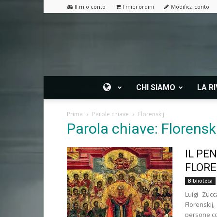
Il mio conto
I miei ordini
Modifica conto
CHI SIAMO
LA RI
Prima
Parole chiave
Florenskij
Parola chiave: Florenski
IL PE
FLORE
Biblioteca
Luigi Zucc
Florenskij
persone con