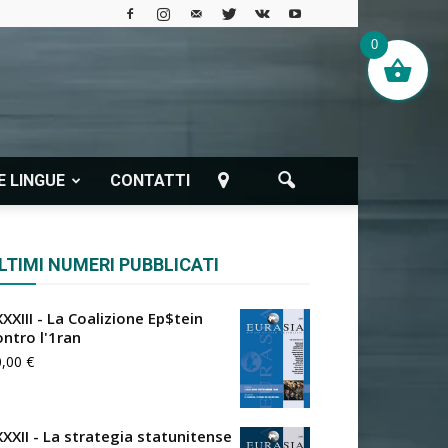
0
E LINGUE
CONTATTI
LTIMI NUMERI PUBBLICATI
XXIII - La Coalizione Ep$tein
ontro l'1ran
0,00
€
XXXII - La strategia statunitense