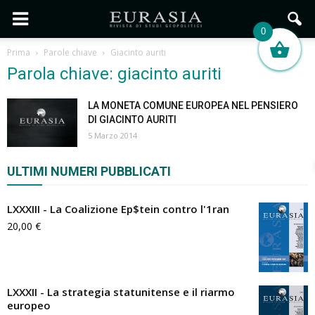
0
Prima
Parole chiave
Giacinto auriti
Parola chiave: giacinto auriti
LA MONETA COMUNE EUROPEA NEL PENSIERO
DI GIACINTO AURITI
5 Marzo 2014
ULTIMI NUMERI PUBBLICATI
LXXXIII - La Coalizione Ep$tein contro l'1ran
20,00
€
LXXXII - La strategia statunitense e il riarmo
europeo