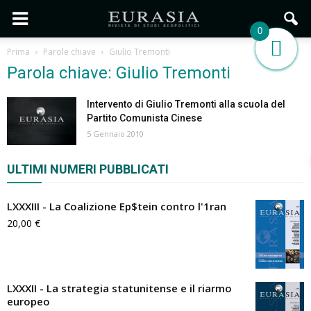
0
Prima
Parole chiave
Giulio Tremonti
Parola chiave: Giulio Tremonti
Intervento di Giulio Tremonti alla scuola del
Partito Comunista Cinese
5 Gennaio 2010
ULTIMI NUMERI PUBBLICATI
LXXXIII - La Coalizione Ep$tein contro l'1ran
20,00
€
LXXXII - La strategia statunitense e il riarmo
europeo