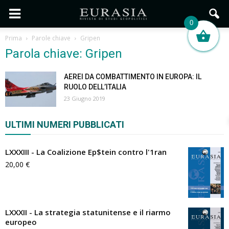
0
Prima
Parole chiave
Gripen
Parola chiave: Gripen
AEREI DA COMBATTIMENTO IN EUROPA: IL
RUOLO DELL’ITALIA
23 Giugno 2019
ULTIMI NUMERI PUBBLICATI
LXXXIII - La Coalizione Ep$tein contro l'1ran
20,00
€
LXXXII - La strategia statunitense e il riarmo
europeo