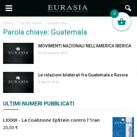
0
Prima
Parole chiave
Guatemala
Parola chiave: Guatemala
MOVIMENTI NAZIONALI NELL'AMERICA IBERICA
23 Dicembre 2012
Le relazioni bilaterali fra Guatemala e Russia
9 Aprile 2010
ULTIMI NUMERI PUBBLICATI
LXXXIII - La Coalizione Ep$tein contro l'1ran
20,00
€