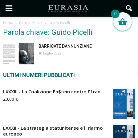
0
Prima
Parole chiave
Guido Picelli
Parola chiave: Guido Picelli
BARRICATE DANNUNZIANE
10 Luglio 2023
ULTIMI NUMERI PUBBLICATI
LXXXIII - La Coalizione Ep$tein contro l'1ran
20,00
€
LXXXII - La strategia statunitense e il riarmo
europeo