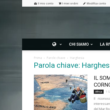
Il mio conto
I miei ordini
Modifica conto
CHI SIAMO
LA RI
Prima
Parole chiave
Harghesia
Parola chiave: Harghes
IL SO
CORNO
1 G
Africa
Il ricono
interessan
del Mar Ros