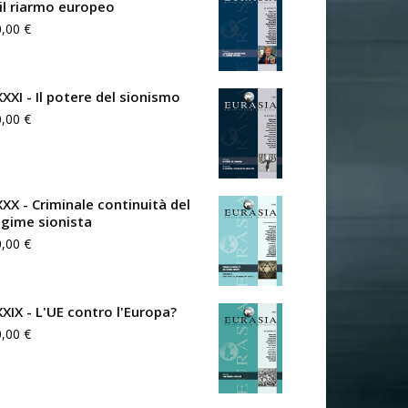
 il riarmo europeo
0,00
€
XXXI - Il potere del sionismo
0,00
€
XXX - Criminale continuità del
egime sionista
0,00
€
XXIX - L'UE contro l'Europa?
0,00
€