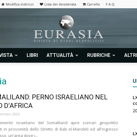
Modifica indirizzi
Lista dei desiderata
Carrello
F.A.Q.
VISTA
LIBRI
ATTUALITÀ
RUBRICHE
ALTR
Eurasia
ia
U
MALILAND: PERNO ISRAELIANO NEL
LX
|
c
 D’AFRICA
2
ennaio 2026
scimento israeliano del Somaliland apre scenari geopolitici
ti in prossimità dello Stretto di Bab el-Mandeb ed all'ingresso
L
so, un'area dove i...