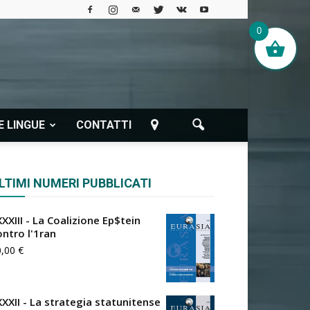
0
E LINGUE
CONTATTI
LTIMI NUMERI PUBBLICATI
XXIII - La Coalizione Ep$tein
ontro l'1ran
0,00
€
XXXII - La strategia statunitense