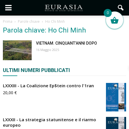
0
Prima
Parole chiave
Ho Chi Minh
Parola chiave: Ho Chi Minh
VIETNAM. CINQUANT’ANNI DOPO
16 Maggio 2025
ULTIMI NUMERI PUBBLICATI
LXXXIII - La Coalizione Ep$tein contro l'1ran
20,00
€
LXXXII - La strategia statunitense e il riarmo
europeo