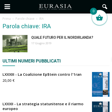
0
Prima
Parole chiave
IRA
Parola chiave: IRA
QUALE FUTURO PER IL NORDIRLANDA?
17 Giugno 2019
ULTIMI NUMERI PUBBLICATI
LXXXIII - La Coalizione Ep$tein contro l'1ran
20,00
€
LXXXII - La strategia statunitense e il riarmo
europeo