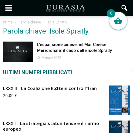
0
Prima
Parole chiave
Isole Spratly
Parola chiave: Isole Spratly
L’espansione cinese nel Mar Cinese
Meridionale: il caso delle isole Spratly
29 Maggio 2010
ULTIMI NUMERI PUBBLICATI
LXXXIII - La Coalizione Ep$tein contro l'1ran
20,00
€
LXXXII - La strategia statunitense e il riarmo
europeo