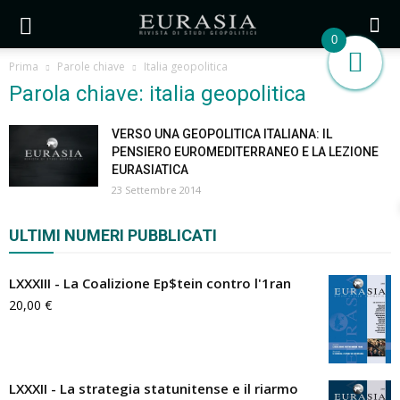
0
Prima
Parole chiave
Italia geopolitica
Parola chiave: italia geopolitica
VERSO UNA GEOPOLITICA ITALIANA: IL
PENSIERO EUROMEDITERRANEO E LA LEZIONE
EURASIATICA
23 Settembre 2014
ULTIMI NUMERI PUBBLICATI
LXXXIII - La Coalizione Ep$tein contro l'1ran
20,00
€
LXXXII - La strategia statunitense e il riarmo