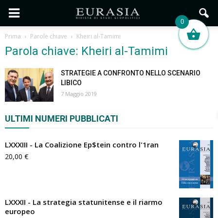
0
Prima
Parole chiave
Kheiri al-Tamimi
Parola chiave: Kheiri al-Tamimi
STRATEGIE A CONFRONTO NELLO SCENARIO
LIBICO
7 Maggio 2019
ULTIMI NUMERI PUBBLICATI
LXXXIII - La Coalizione Ep$tein contro l'1ran
20,00
€
LXXXII - La strategia statunitense e il riarmo
europeo