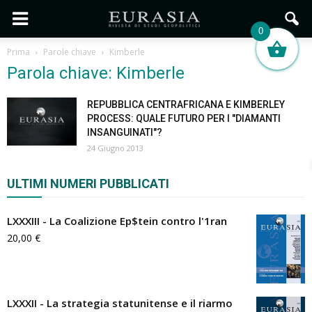
0
Prima
Parole chiave
Kimberle
Parola chiave: Kimberle
REPUBBLICA CENTRAFRICANA E KIMBERLEY
PROCESS: QUALE FUTURO PER I "DIAMANTI
INSANGUINATI"?
24 Giugno 2013
ULTIMI NUMERI PUBBLICATI
LXXXIII - La Coalizione Ep$tein contro l'1ran
20,00
€
LXXXII - La strategia statunitense e il riarmo