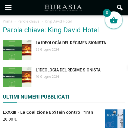
0
Prima
Parole chiave
King David Hotel
Parola chiave: King David Hotel
LA IDEOLOGÍA DEL RÉGIMEN SIONISTA
25 Giugno 2024
L’IDEOLOGIA DEL REGIME SIONISTA
10 Giugno 2024
ULTIMI NUMERI PUBBLICATI
LXXXIII - La Coalizione Ep$tein contro l'1ran
20,00
€