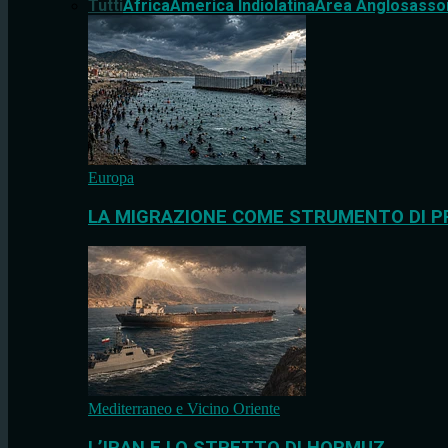
Tutti
Africa
America Indiolatina
Area Anglosasso
Europa
LA MIGRAZIONE COME STRUMENTO DI P
Mediterraneo e Vicino Oriente