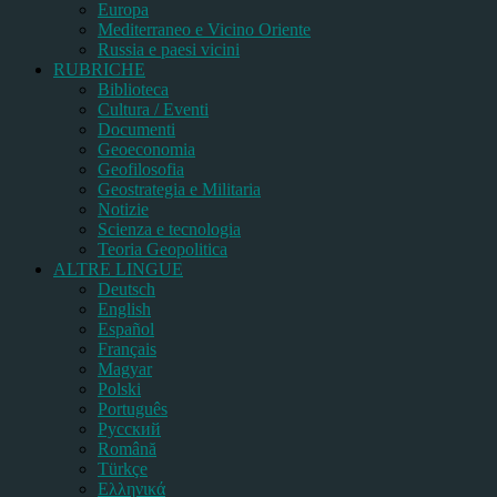
Europa
Mediterraneo e Vicino Oriente
Russia e paesi vicini
RUBRICHE
Biblioteca
Cultura / Eventi
Documenti
Geoeconomia
Geofilosofia
Geostrategia e Militaria
Notizie
Scienza e tecnologia
Teoria Geopolitica
ALTRE LINGUE
Deutsch
English
Español
Français
Magyar
Polski
Português
Pусский
Română
Türkçe
Ελληνικά