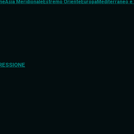
ne
Asia Meridionale
Estremo Oriente
Europa
Mediterraneo e 
RESSIONE