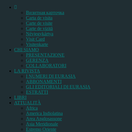
Bизитная карточка
Carta de visita
Carte de visite
Carte de vizită
Névjegykártya
Visit Card
Visitenkarte
CHI SIAMO
PRESENTAZIONE
GERENZA
COLLABORATORI
LA RIVISTA
I NUMERI DI EURASIA
ABBONAMENTI
GLI EDITORIALI DI EURASIA
ESTRATTI
LIBRI
ATTUALITÀ
Africa
America Indiolatina
Area Anglosassone
Asia Meridionale
Estremo Oriente