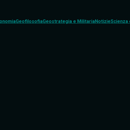
onomia
Geofilosofia
Geostrategia e Militaria
Notizie
Scienza 