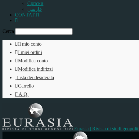
Српски
فارسی
CONTATTI
Cerca
Il mio conto
I miei ordini
Modifica conto
Modifica indirizzi
Lista dei desiderata
Carrello
F.A.Q.
Eurasia | Rivista di studi geopolit