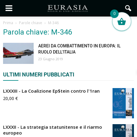
0
Prima
Parole chiave
M-346
Parola chiave: M-346
AEREI DA COMBATTIMENTO IN EUROPA: IL
RUOLO DELL’ITALIA
23 Giugno 2019
ULTIMI NUMERI PUBBLICATI
LXXXIII - La Coalizione Ep$tein contro l'1ran
20,00
€
LXXXII - La strategia statunitense e il riarmo
europeo