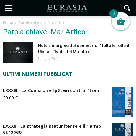
0
Prima
Parole chiave
Mar Artico
Parola chiave: Mar Artico
Note a margine del seminario: “Tutte le rotte di
Ulisse: l'Isola del Mondo e...
3 Luglio 2012
ULTIMI NUMERI PUBBLICATI
LXXXIII - La Coalizione Ep$tein contro l'1ran
20,00
€
LXXXII - La strategia statunitense e il riarmo
europeo