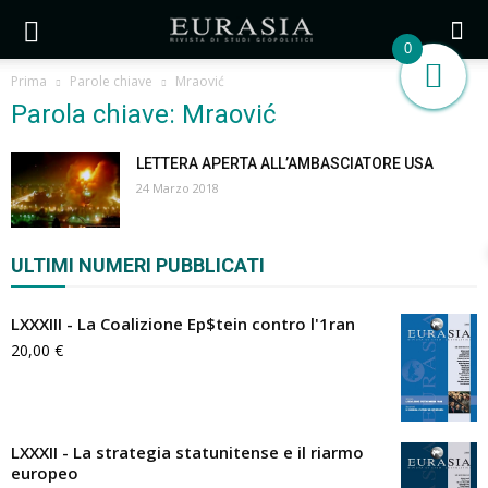
0
Prima
Parole chiave
Mraović
Parola chiave: Mraović
LETTERA APERTA ALL’AMBASCIATORE USA
24 Marzo 2018
ULTIMI NUMERI PUBBLICATI
LXXXIII - La Coalizione Ep$tein contro l'1ran
20,00
€
LXXXII - La strategia statunitense e il riarmo
europeo