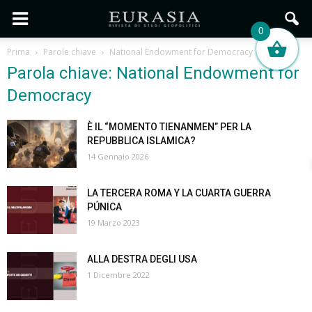
0
Prima
Parole chiave
National Endowment for Democracy
Parola chiave: National Endowment for
Democracy
È IL “MOMENTO TIENANMEN” PER LA
REPUBBLICA ISLAMICA?
14 Gennaio 2026
LA TERCERA ROMA Y LA CUARTA GUERRA
PÚNICA
19 Marzo 2023
ALLA DESTRA DEGLI USA
1 Dicembre 2022