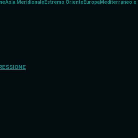
ne
Asia Meridionale
Estremo Oriente
Europa
Mediterraneo e 
RESSIONE