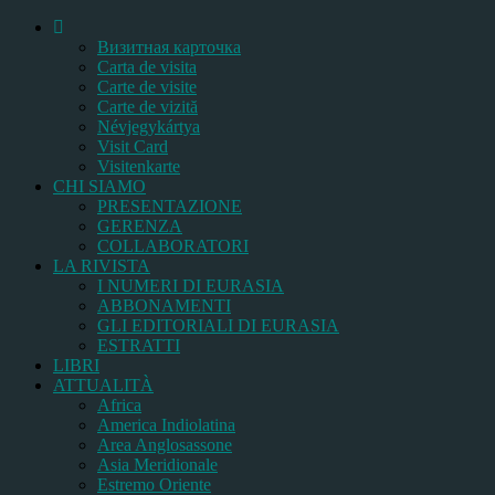
Bизитная карточка
Carta de visita
Carte de visite
Carte de vizită
Névjegykártya
Visit Card
Visitenkarte
CHI SIAMO
PRESENTAZIONE
GERENZA
COLLABORATORI
LA RIVISTA
I NUMERI DI EURASIA
ABBONAMENTI
GLI EDITORIALI DI EURASIA
ESTRATTI
LIBRI
ATTUALITÀ
Africa
America Indiolatina
Area Anglosassone
Asia Meridionale
Estremo Oriente