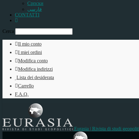
Српски
فارسی
CONTATTI
Cerca
Il mio conto
I miei ordini
Modifica conto
Modifica indirizzi
Lista dei desiderata
Carrello
F.A.Q.
Eurasia | Rivista di studi geopolit