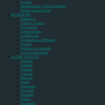
Europa
Mediterraneo e Vicino Oriente
Russia e paesi vicini
RUBRICHE
Biblioteca
Cultura / Eventi
Documenti
Geoeconomia
Geofilosofia
Geostrategia e Militaria
Notizie
Scienza e tecnologia
Teoria Geopolitica
ALTRE LINGUE
Deutsch
English
Español
Français
Magyar
Polski
Português
Pусский
Română
Türkçe
Ελληνικά