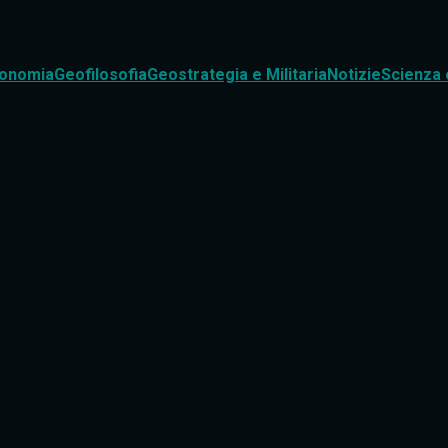
onomia
Geofilosofia
Geostrategia e Militaria
Notizie
Scienza 