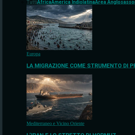
Tutti
Africa
America Indiolatina
Area Anglosasso
Europa
LA MIGRAZIONE COME STRUMENTO DI P
Mediterraneo e Vicino Oriente