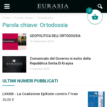
0
Prima
Parole chiave
Ortodossia
Parola chiave: Ortodossia
GEOPOLITICA DELL’ORTODOSSIA
22 Settembre 2016
Comunicato del Governo in esilio della
Repubblica Serba Di Kraijna
5 Gennaio 2010
ULTIMI NUMERI PUBBLICATI
LXXXIII - La Coalizione Ep$tein contro l'1ran
20,00
€