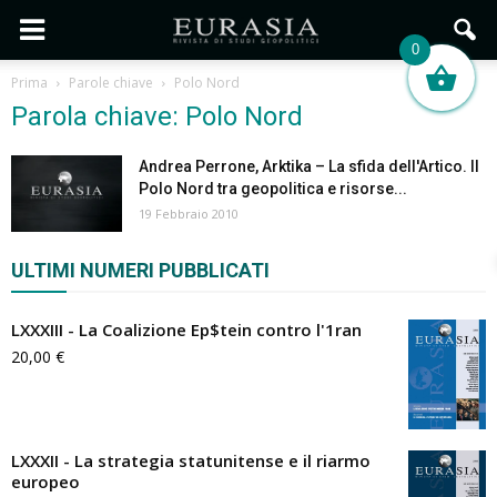
0
Prima
Parole chiave
Polo Nord
Parola chiave: Polo Nord
Andrea Perrone, Arktika – La sfida dell'Artico. Il
Polo Nord tra geopolitica e risorse...
19 Febbraio 2010
ULTIMI NUMERI PUBBLICATI
LXXXIII - La Coalizione Ep$tein contro l'1ran
20,00
€
LXXXII - La strategia statunitense e il riarmo
europeo