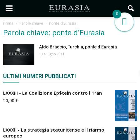
0
Prima
Parole chiave
Ponte d’Eurasia
Parola chiave: ponte d’Eurasia
Aldo Braccio, Turchia, ponte d'Eurasia
13 Giugno 2011
ULTIMI NUMERI PUBBLICATI
LXXXIII - La Coalizione Ep$tein contro l'1ran
20,00
€
LXXXII - La strategia statunitense e il riarmo
europeo