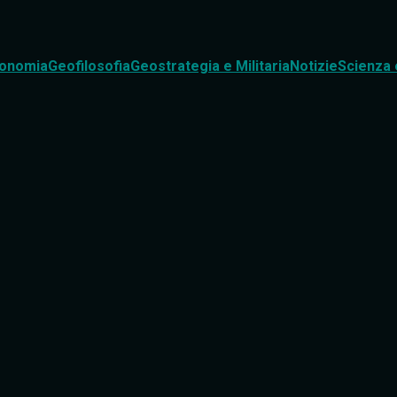
onomia
Geofilosofia
Geostrategia e Militaria
Notizie
Scienza 