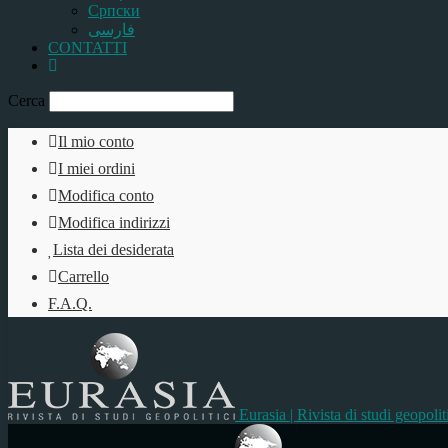
Српски
فارسی
CONTATTI
Cerca
Il mio conto
I miei ordini
Modifica conto
Modifica indirizzi
Lista dei desiderata
Carrello
F.A.Q.
Eurasia | Rivista di studi geopolit