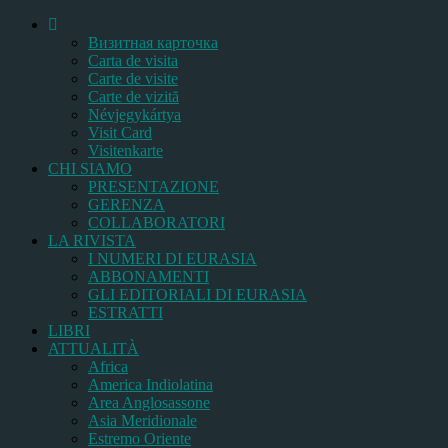
Bизитная карточка
Carta de visita
Carte de visite
Carte de vizită
Névjegykártya
Visit Card
Visitenkarte
CHI SIAMO
PRESENTAZIONE
GERENZA
COLLABORATORI
LA RIVISTA
I NUMERI DI EURASIA
ABBONAMENTI
GLI EDITORIALI DI EURASIA
ESTRATTI
LIBRI
ATTUALITÀ
Africa
America Indiolatina
Area Anglosassone
Asia Meridionale
Estremo Oriente