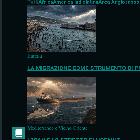
Tutti
Africa
America Indiolatina
Area Anglosasso
Europa
LA MIGRAZIONE COME STRUMENTO DI P
Mediterraneo e Vicino Oriente