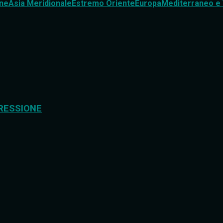
ne
Asia Meridionale
Estremo Oriente
Europa
Mediterraneo e 
RESSIONE