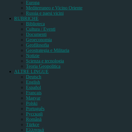
Europa
Mediterraneo e Vicino Oriente
Russia e paesi vicini
RUBRICHE
Biblioteca
Cultura / Eventi
Documenti
Geoeconomia
Geofilosofia
Geostrategia e Militaria
Notizie
Scienza e tecnologia
Teoria Geopolitica
ALTRE LINGUE
Deutsch
English
Español
Français
Magyar
Polski
Português
Pусский
Română
Türkçe
Ελληνικά