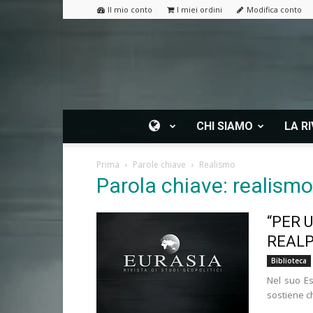
Il mio conto
I miei ordini
Modifica conto
CHI SIAMO
LA RI
Prima
Parole chiave
Realismo
Parola chiave: realismo
“PER 
REALP
Biblioteca
Nel suo Esp
sostiene ch