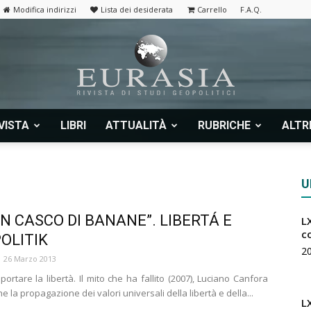
Modifica indirizzi
Lista dei desiderata
Carrello
F.A.Q.
VISTA
LIBRI
ATTUALITÀ
RUBRICHE
ALTR
Eurasia
U
UN CASCO DI BANANE”. LIBERTÁ E
LX
|
c
OLITIK
2
26 Marzo 2013
ortare la libertà. Il mito che ha fallito (2007), Luciano Canfora
e la propagazione dei valori universali della libertà e della...
L