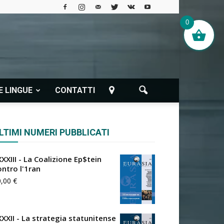
0
E LINGUE
CONTATTI
LTIMI NUMERI PUBBLICATI
XXIII - La Coalizione Ep$tein
ontro l'1ran
0,00
€
XXXII - La strategia statunitense