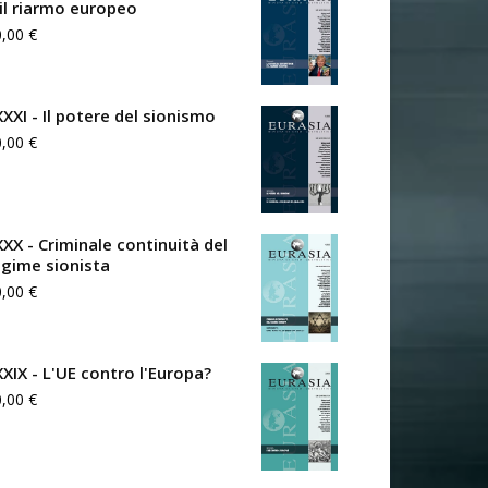
 il riarmo europeo
0,00
€
XXXI - Il potere del sionismo
0,00
€
XXX - Criminale continuità del
egime sionista
0,00
€
XXIX - L'UE contro l'Europa?
0,00
€