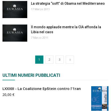
La strategia “soft” di Obama nel Mediterraneo
17 Marzo 2011
Il mondo applaude mentre la CIA affonda la
Libia nel caos
7 Marzo 2011
1
2
3
ULTIMI NUMERI PUBBLICATI
LXXXIII - La Coalizione Ep$tein contro l'1ran
20,00
€