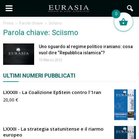
0
Prima
Parole chiave
Sciismo
Parola chiave: Sciismo
Uno sguardo al regime politico iraniano: cosa
vuol dire “Repubblica islamica”?
15 Marzo 2012
ULTIMI NUMERI PUBBLICATI
LXXXIII - La Coalizione Ep$tein contro l'1ran
20,00
€
LXXXII - La strategia statunitense e il riarmo
europeo