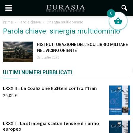
0
Prima
Parole chiave
Sinergia multidominio
Parola chiave: sinergia multidominio
RISTRUTTURAZIONE DELL’EQUILIBRIO MILITARE
NEL VICINO ORIENTE
28 Luglio 2025
ULTIMI NUMERI PUBBLICATI
LXXXIII - La Coalizione Ep$tein contro l'1ran
20,00
€
LXXXII - La strategia statunitense e il riarmo
europeo