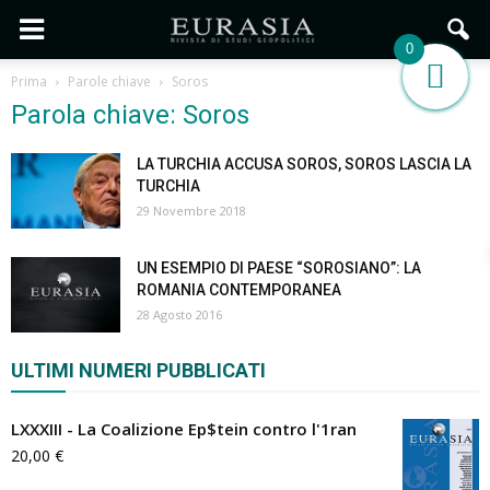
0
Prima
Parole chiave
Soros
Parola chiave: Soros
LA TURCHIA ACCUSA SOROS, SOROS LASCIA LA
TURCHIA
29 Novembre 2018
UN ESEMPIO DI PAESE “SOROSIANO”: LA
ROMANIA CONTEMPORANEA
28 Agosto 2016
ULTIMI NUMERI PUBBLICATI
LXXXIII - La Coalizione Ep$tein contro l'1ran
20,00
€