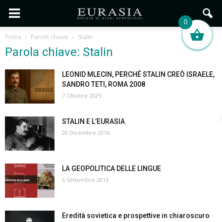
0
Prima
Parole chiave
Stalin
Parola chiave: Stalin
LEONID MLECIN, PERCHÉ STALIN CREÒ ISRAELE,
SANDRO TETI, ROMA 2008
7 Ottobre 2025
STALIN E L’EURASIA
20 Dicembre 2016
LA GEOPOLITICA DELLE LINGUE
6 Settembre 2013
Eredità sovietica e prospettive in chiaroscuro