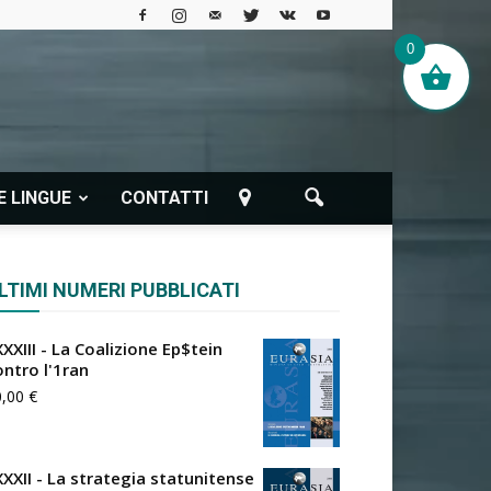
0
E LINGUE
CONTATTI
LTIMI NUMERI PUBBLICATI
XXIII - La Coalizione Ep$tein
ontro l'1ran
0,00
€
XXXII - La strategia statunitense