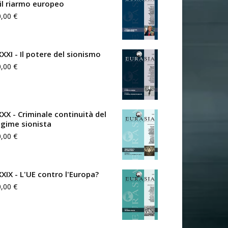
 il riarmo europeo
0,00
€
XXXI - Il potere del sionismo
0,00
€
XXX - Criminale continuità del
egime sionista
0,00
€
XXIX - L'UE contro l'Europa?
0,00
€