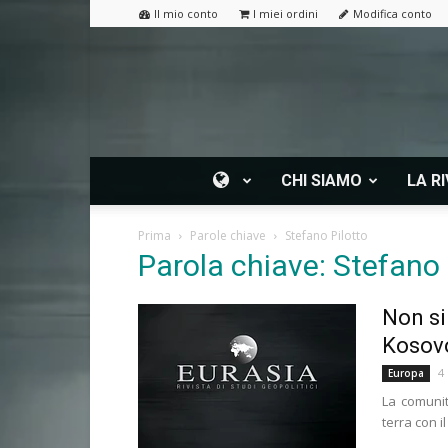
Il mio conto
I miei ordini
Modifica conto
CHI SIAMO
LA RI
Prima
Parole chiave
Stefano Pilotto
Parola chiave: Stefano 
Non si
Kosovo
4
Europa
La comunit
terra con 