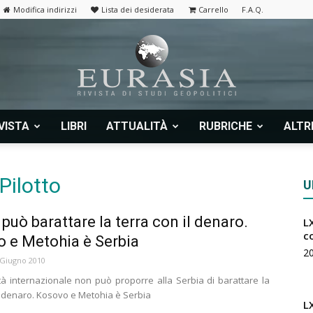
Modifica indirizzi
Lista dei desiderata
Carrello
F.A.Q.
VISTA
LIBRI
ATTUALITÀ
RUBRICHE
ALTR
Eurasia
Pilotto
U
 può barattare la terra con il denaro.
LX
|
c
 e Metohia è Serbia
2
 Giugno 2010
à internazionale non può proporre alla Serbia di barattare la
il denaro. Kosovo e Metohia è Serbia
L