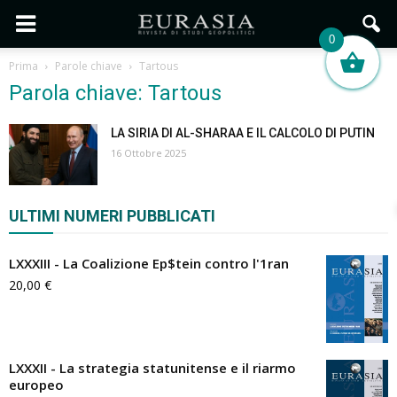
0
Prima
Parole chiave
Tartous
Parola chiave: Tartous
LA SIRIA DI AL-SHARAA E IL CALCOLO DI PUTIN
16 Ottobre 2025
ULTIMI NUMERI PUBBLICATI
LXXXIII - La Coalizione Ep$tein contro l'1ran
20,00
€
LXXXII - La strategia statunitense e il riarmo
europeo