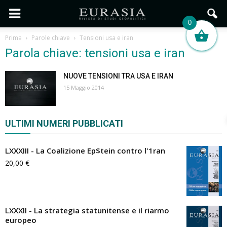
0
Prima
Parole chiave
Tensioni usa e iran
Parola chiave: tensioni usa e iran
NUOVE TENSIONI TRA USA E IRAN
15 Maggio 2014
ULTIMI NUMERI PUBBLICATI
LXXXIII - La Coalizione Ep$tein contro l'1ran
20,00
€
LXXXII - La strategia statunitense e il riarmo
europeo