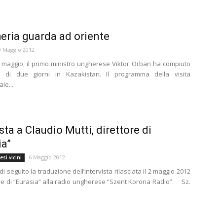
eria guarda ad oriente
0 Maggio 2012
 di maggio, il primo ministro ungherese Viktor Orban ha compiuto
a di due giorni in Kazakistan. Il programma della visita
le...
sta a Claudio Mutti, direttore di
ia”
6 Maggio 2012
si vicini
i seguito la traduzione dell’intervista rilasciata il 2 maggio 2012
ore di “Eurasia” alla radio ungherese “Szent Korona Radio”. Sz.