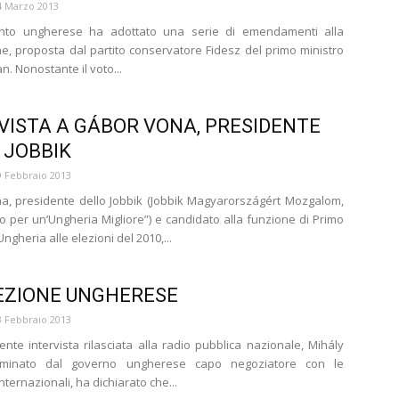
4 Marzo 2013
ento ungherese ha adottato una serie di emendamenti alla
ne, proposta dal partito conservatore Fidesz del primo ministro
n. Nonostante il voto...
VISTA A GÁBOR VONA, PRESIDENTE
 JOBBIK
9 Febbraio 2013
, presidente dello Jobbik (Jobbik Magyarországért Mozgalom,
 per un’Ungheria Migliore”) e candidato alla funzione di Primo
Ungheria alle elezioni del 2010,...
EZIONE UNGHERESE
3 Febbraio 2013
ente intervista rilasciata alla radio pubblica nazionale, Mihály
ominato dal governo ungherese capo negoziatore con le
 internazionali, ha dichiarato che...