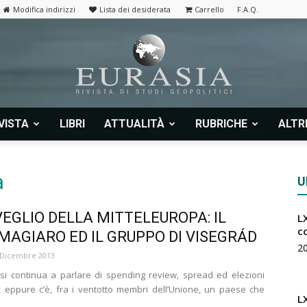
Modifica indirizzi
Lista dei desiderata
Carrello
F.A.Q.
VISTA
LIBRI
ATTUALITÀ
RUBRICHE
ALTR
Eurasia
a
U
SVEGLIO DELLA MITTELEUROPA: IL
LX
|
c
MAGIARO ED IL GRUPPO DI VISEGRÁD
2
 Dicembre 2013
si continua a parlare di spending review, spread ed elezioni
i, eppure c’è, fra i ventotto membri dell’Unione, un paese che
L