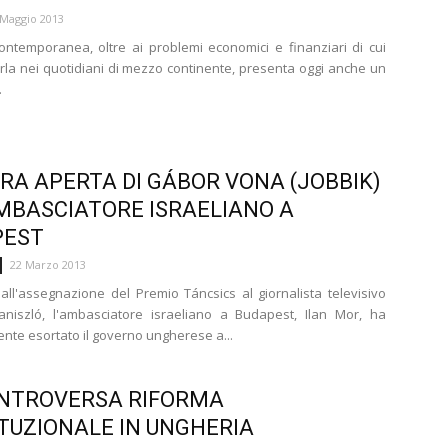
 Maggio 2013
ontemporanea, oltre ai problemi economici e finanziari di cui
arla nei quotidiani di mezzo continente, presenta oggi anche un
.
RA APERTA DI GÁBOR VONA (JOBBIK)
MBASCIATORE ISRAELIANO A
PEST
22 Marzo 2013
 all'assegnazione del Premio Táncsics al giornalista televisivo
aniszló, l'ambasciatore israeliano a Budapest, Ilan Mor, ha
nte esortato il governo ungherese a...
NTROVERSA RIFORMA
TUZIONALE IN UNGHERIA