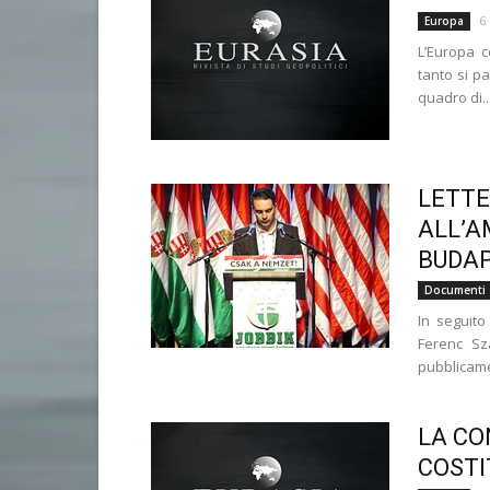
6
Europa
L’Europa c
tanto si p
quadro di..
LETTE
ALL’A
BUDA
Documenti
In seguito
Ferenc Sz
pubblicame
LA CO
COSTI