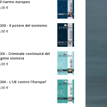
 il riarmo europeo
0,00
€
XXXI - Il potere del sionismo
0,00
€
XXX - Criminale continuità del
egime sionista
0,00
€
XXIX - L'UE contro l'Europa?
0,00
€