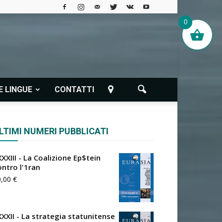
0
E LINGUE
CONTATTI
LTIMI NUMERI PUBBLICATI
XXIII - La Coalizione Ep$tein
ontro l'1ran
0,00
€
XXXII - La strategia statunitense