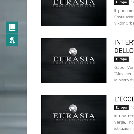
1
Europa
Il parlam
Costituzio
Viktor Orba
INTER
DELLO
1
Europa
Gábor Vona
“Movimento
Ministro d’
L’ECC
1
Europa
In una rec
Varga, n
istituzioni