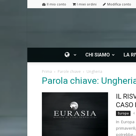
Il mio conto
I miei ordini
Modifica conto
CHI SIAMO
LA RI
Prima
Parole chiave
Ungheria
Parola chiave: Ungheri
IL RI
CASO 
4
Europa
In Europa 
primaveril
potrebbe...