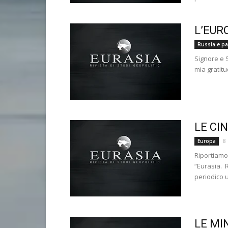
L’EUR
Russia e pae
Signore e S
mia gratitu
LE CI
8
Europa
Riportiamo
“Eurasia. 
periodico u
LE MI