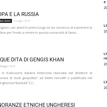
e
Rivista
2
OPA E LA RUSSIA
9 Luglio 2013
si vicini
L
ignori, cari amici! In primo luogo mi sia concesso di esprimere la
2
dine per l'invito a venire in questa università di fama...
di
L
r
NQUE DITA DI GENGIS KHAN
2
studi
 Maggio 2013
 in traduzione italiana l’intervista rilasciata dal direttore di
Rivista di studi geopolitici” ad Ádám Horváth e pubblicata nel
L
ngherese“Barikád” il 2...
2
geopolitici
NORANZE ETNICHE UNGHERESI