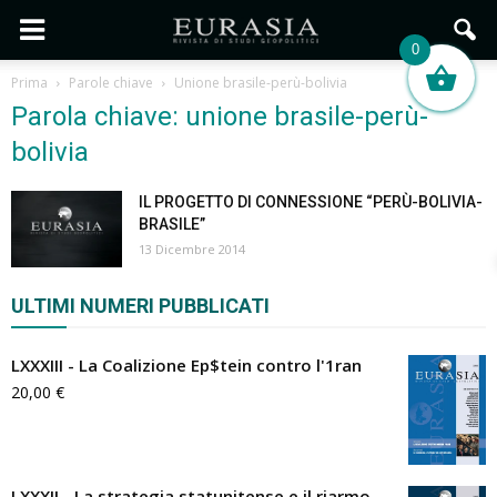
0
Prima
Parole chiave
Unione brasile-perù-bolivia
Parola chiave: unione brasile-perù-
bolivia
IL PROGETTO DI CONNESSIONE “PERÙ-BOLIVIA-
BRASILE”
13 Dicembre 2014
ULTIMI NUMERI PUBBLICATI
LXXXIII - La Coalizione Ep$tein contro l'1ran
20,00
€
LXXXII - La strategia statunitense e il riarmo